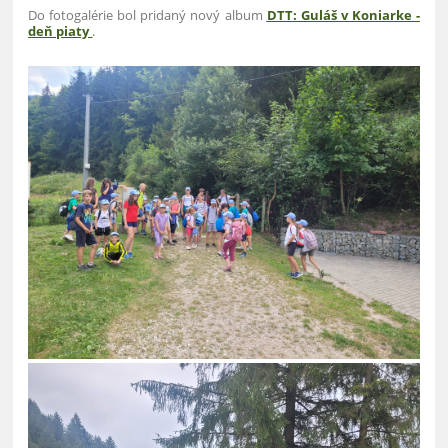
Do fotogalérie bol pridaný nový album
DTT: Guláš v Koniarke -
deň piaty
.