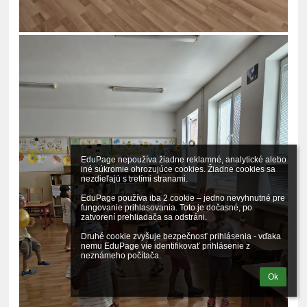
EduPage nepoužíva žiadne reklamné, analytické alebo 
iné súkromie ohrozujúce cookies. Žiadne cookies sa 
nezdieľajú s tretími stranami.

EduPage používa iba 2 cookie – jedno nevyhnutné pre 
fungovanie prihlasovania. Toto je dočasné, po 
zatvorení prehliadača sa odstráni.

Druhé cookie zvyšuje bezpečnosť prihlásenia - vďaka 
nemu EduPage vie identifikovať prihlásenie z 
neznámeho počítača.
Ok