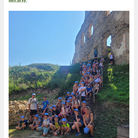
deň prvý
.