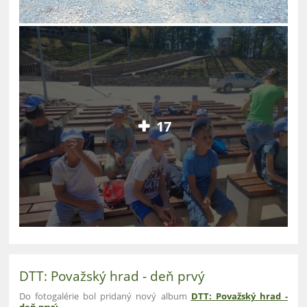
17
DTT: Považský hrad - deň prvý
Do fotogalérie bol pridaný nový album
DTT: Považský hrad -