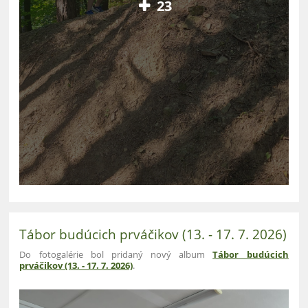
23
Tábor budúcich prváčikov (13. - 17. 7. 2026)
Do fotogalérie bol pridaný nový album
Tábor budúcich
prváčikov (13. - 17. 7. 2026)
.