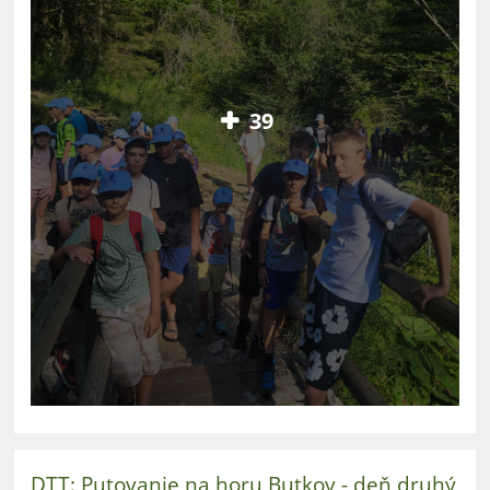
39
DTT: Putovanie na horu Butkov - deň druhý