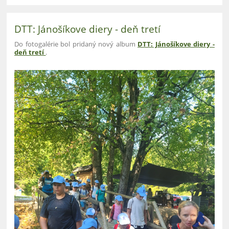
DTT: Jánošíkove diery - deň tretí
Do fotogalérie bol pridaný nový album
DTT: Jánošíkove diery -
deň tretí
.