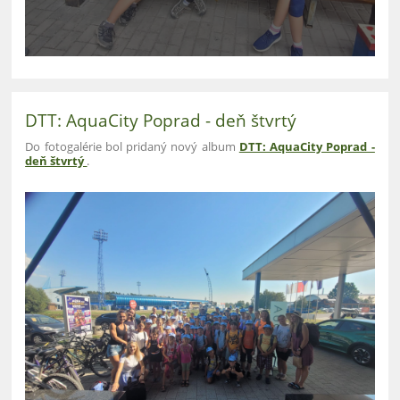
DTT: AquaCity Poprad - deň štvrtý
Do fotogalérie bol pridaný nový album
DTT: AquaCity Poprad -
deň štvrtý
.