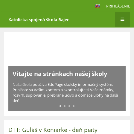
PRIHLÁSENIE
Katolícka spojená škola Rajec
Hlavná
stránka
Aktuálne informácie pre rodičov a
študentov
Snažíme sa na tejto stránke poskytovať čo najaktuálnejšie
informácie. Pre viac informácií prosím prezrite si sekciu
Novinky.
DTT: Guláš v Koniarke - deň piaty