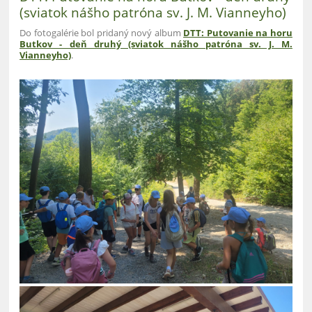
(sviatok nášho patróna sv. J. M. Vianneyho)
Do fotogalérie bol pridaný nový album
DTT: Putovanie na horu
Butkov - deň druhý (sviatok nášho patróna sv. J. M.
Vianneyho)
.