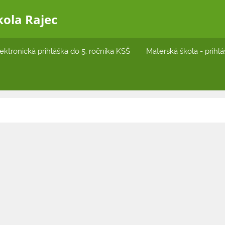
kola Rajec
ektronická prihláška do 5. ročníka KSŠ
Materská škola - prihl