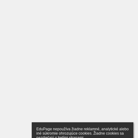
EduPage nepoužíva žiadne reklamné, analytické alebo 
iné súkromie ohrozujúce cookies. Žiadne cookies sa 
nezdieľajú s tretími stranami.
