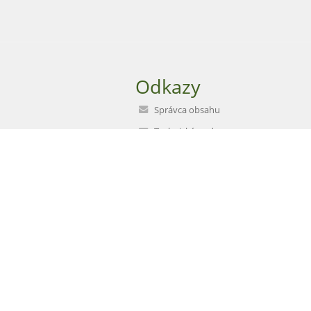
Odkazy
Správca obsahu
Technická podpora
Vyhlásenie o prístupnosti
Právne informácie
Zásady ochrany osobných údajov
Údaje o prevádzkovateľovi
Mapa stránok
O škole
Kontakt
Novinky