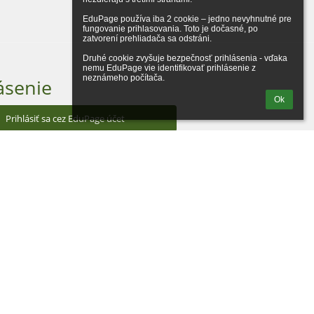
EduPage používa iba 2 cookie – jedno nevyhnutné pre 
fungovanie prihlasovania. Toto je dočasné, po 
zatvorení prehliadača sa odstráni.

Druhé cookie zvyšuje bezpečnosť prihlásenia - vďaka 
nemu EduPage vie identifikovať prihlásenie z 
neznámeho počítača.
ásenie
Ok
Prihlásiť sa cez EduPage účet
iem prihlasovacie meno alebo heslo