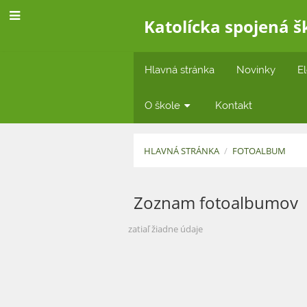
Katolícka spojená š
Hlavná stránka
Novinky
El
O škole
Kontakt
HLAVNÁ STRÁNKA
/
FOTOALBUM
Fotoalbum
Zoznam fotoalbumov
zatiaľ žiadne údaje