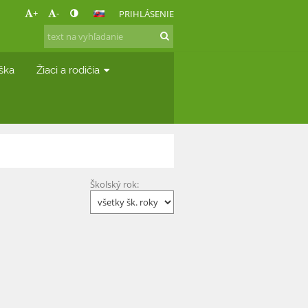
+
-
PRIHLÁSENIE
áška
Žiaci a rodičia
Školský rok: