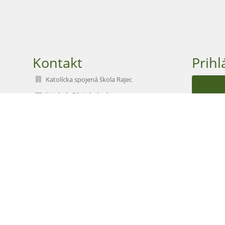
Kontakt
Prihl
Katolícka spojená škola Rajec
katskola@katskola.sk
Nev
jan.mihalec@katskola.sk
katskola@katskola.sk
+421415422619
Nám. A. Škrábika 5, 015 01 Rajec
01501 Rajec
Slovakia
42218497
2023404724
041/5422270, anna.zadnanova@katskola.sk