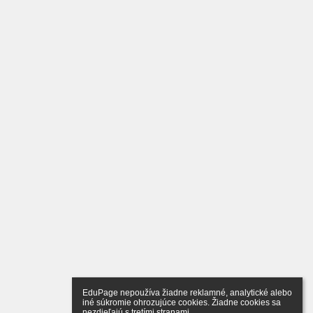
EduPage nepoužíva žiadne reklamné, analytické alebo 
iné súkromie ohrozujúce cookies. Žiadne cookies sa 
nezdieľajú s tretími stranami.
