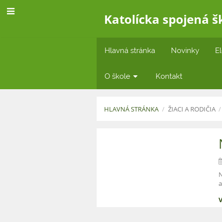
Katolícka spojená š
Hlavná stránka
Novinky
El
O škole
Kontakt
HLAVNÁ STRÁNKA
/
ŽIACI A RODIČIA
/
Návody
Teams
/
N
Office
365