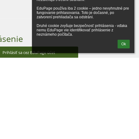
EduPage používa iba 2 cookie – jedno nevyhnutné pre 
fungovanie prihlasovania. Toto je dočasné, po 
zatvorení prehliadača sa odstráni.

Druhé cookie zvyšuje bezpečnosť prihlásenia - vďaka 
nemu EduPage vie identifikovať prihlásenie z 
neznámeho počítača.
ásenie
Ok
Prihlásiť sa cez EduPage účet
iem prihlasovacie meno alebo heslo