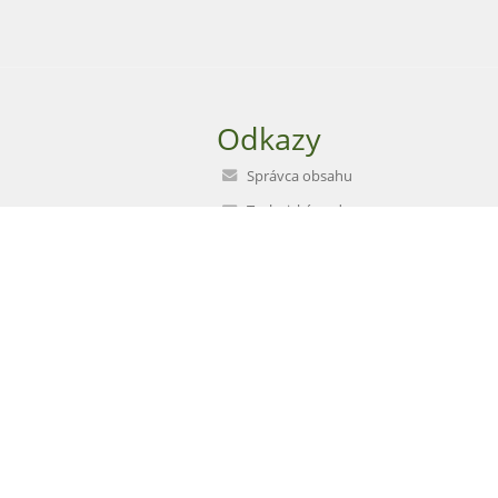
Odkazy
Správca obsahu
Technická podpora
Vyhlásenie o prístupnosti
Právne informácie
Zásady ochrany osobných údajov
Údaje o prevádzkovateľovi
Mapa stránok
O škole
Kontakt
Novinky