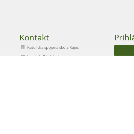
Kontakt
Prihl
Katolícka spojená škola Rajec
katskola@katskola.sk
Nev
jan.mihalec@katskola.sk
katskola@katskola.sk
+421415422619
Nám. A. Škrábika 5, 015 01 Rajec
01501 Rajec
Slovakia
42218497
2023404724
041/5422270, anna.zadnanova@katskola.sk