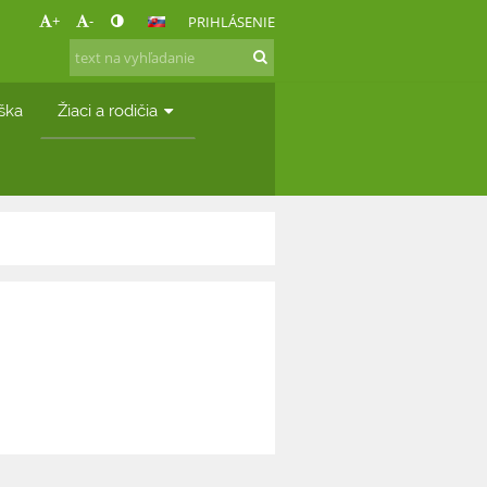
+
-
PRIHLÁSENIE
áška
Žiaci a rodičia