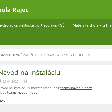
kola Rajec
ektronická prihláška do 5. ročníka KSŠ
Materská škola - prihl
KAŽDODENNÉ ZÁLEŽITOSTI
/
NÁVODY TEAMS / OFFICE 365
Návod na inštaláciu
21.04.2020 11:14
ávod na inštaláciu si môžete stahnuť tu:
teams_navod_1.docx
alebo
teams_navod_1.doc
VIAC