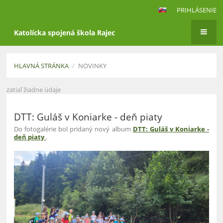
PRIHLÁSENIE
Katolícka spojená škola Rajec
HLAVNÁ STRÁNKA
/
NOVINKY
Novinky
zatiaľ žiadne údaje
DTT: Guláš v Koniarke - deň piaty
Do fotogalérie bol pridaný nový album
DTT: Guláš v Koniarke -
deň piaty
.