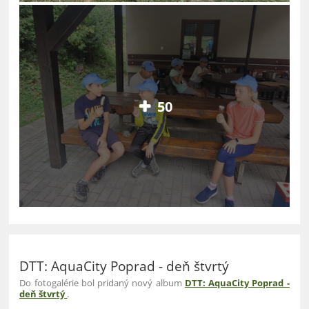
50
DTT: AquaCity Poprad - deň štvrtý
Do fotogalérie bol pridaný nový album
DTT: AquaCity Poprad -
deň štvrtý
.