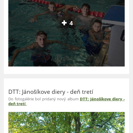
4
DTT: Jánošíkove diery - deň tretí
Do fotogalérie bol pridaný nový album
DTT: Jánošíkove diery -
deň tretí
.