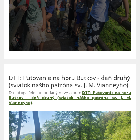
DTT: Putovanie na horu Butkov - deň druhý
(sviatok nášho patróna sv. J. M. Vianneyho)
Do fotogalérie bol pridaný nový album
DTT: Putovanie na horu
Butkov - deň druhý (sviatok nášho patróna sv. J. M.
Vianneyho)
.